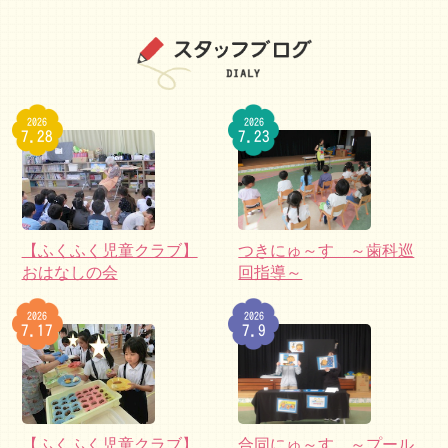
2026
2026
7.28
7.23
【ふくふく児童クラブ】
つきにゅ～す ～歯科巡
おはなしの会
回指導～
2026
2026
7.17
7.9
【ふくふく児童クラブ】
合同にゅ～す ～プール