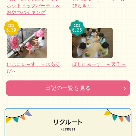
ホットドックパーティ＆
びらき～
おやつバイキング
2026
2026
6.30
6.25
にじにゅ～す ～水あそ
ほしにゅ～す ～製作～
び～
日記の一覧を見る