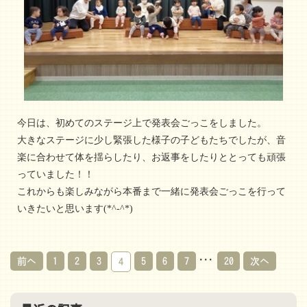
今日は、初めてのステージ上で発表会ごっこをしました。
大きなステージに少し緊張した様子の子どもたちでしたが、音
楽に合わせて体を揺らしたり、お返事をしたりととっても頑張
っていました！！
これからも楽しみながら本番まで一緒に発表会ごっこを行って
いきたいと思います(*^-^*)
...
前へ
1
2
3
5
6
7
20
次へ
4