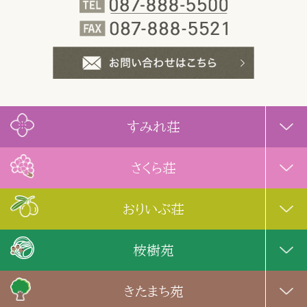
すみれ荘
さくら荘
おりいぶ荘
桉樹苑
きたまち苑