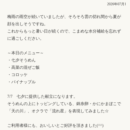
2026年07月11
梅雨の雨空が続いていましたが、そろそろ雲の切れ間から夏が
顔を出しそうですね。
これからもっと暑い日が続くので、こまめな水分補給を忘れず
に過ごしください。
～本日のメニュー～
・七夕そうめん
・高菜の混ぜご飯
・コロッケ
・パイナップル
7/7 七夕に提供した献立になります。
そうめんの上にトッピングしている、錦糸卵・かにかまぼこで
「天の川」、オクラで「流れ星」を表現してみました☆
ご利用者様にも、おいしいとご好評を頂きました(^^)