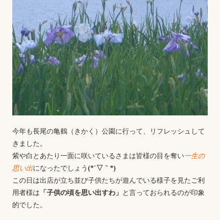
今年も長尾の亀鶴（きかく）公園に行って、リフレッシュして
きました。
紫や白とあたり一面に咲いているさまは皆様の目を奪い
一生の
思い出
になったでしょう
(*´▽｀*)
この日は出店が立ち並び子供たちが遊んでいる様子を見たご利
用者様は
「子供の頃を思い出すわ」
と言っておられるのが印象
的でした。