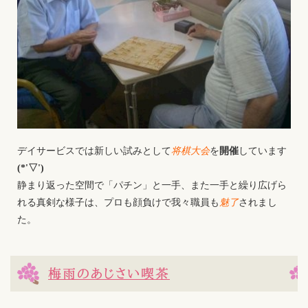
デイサービスでは新しい試みとして
将棋大会
を
開催
しています
(*'▽')
静まり返った空間で「パチン」と一手、また一手と繰り広げら
れる真剣な様子は、プロも顔負けで我々職員も
魅了
されまし
た。
梅雨のあじさい喫茶