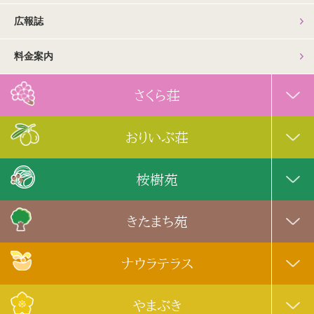
広報誌
料金案内
さくら荘
おりいぶ荘
桉樹苑
きたまち苑
ナウラテラス
やまぶき