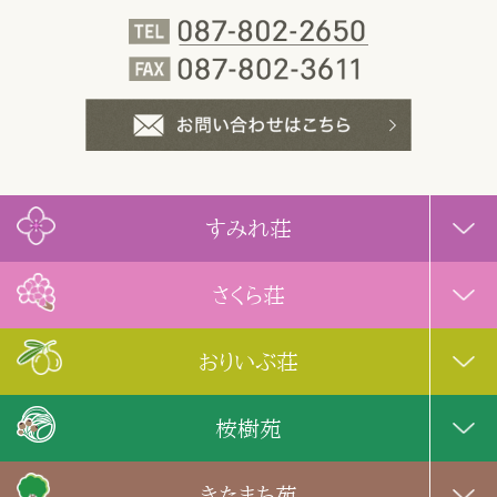
すみれ荘
さくら荘
おりいぶ荘
桉樹苑
きたまち苑